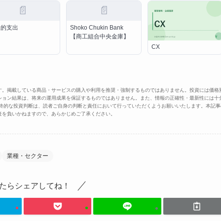
📄
📄
択的支出
Shoko Chukin Bank
【商工組合中央金庫】
CX
す。掲載している商品・サービスの購入や利用を推奨・強制するものではありません。投資には価格
ション結果は、将来の運用成果を保証するものではありません。また、情報の正確性・最新性には十
最終的な投資判断は、読者ご自身の判断と責任において行っていただくようお願いいたします。本記事
任を負いかねますので、あらかじめご了承ください。
業種・セクター
たらシェアしてね！