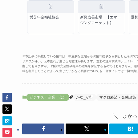
📄
📄
労災年金福祉協会
新興成長市場 【エマー
選
ジングマーケット】
※本記事に掲載している情報は、中立的な立場からの情報提供を目的としたもので
リスクが伴い、元本割れが生じる可能性があります。過去の運用実績やシュミレー
慮しておりますが、 内容の完全性や将来の結果を保証するものではありません。
報を利用したことによって生じたいかなる損害についても、当サイトでは一切の責
ビジネス・企業・会計
かな_か行
マクロ経済・金融政策
よかっ