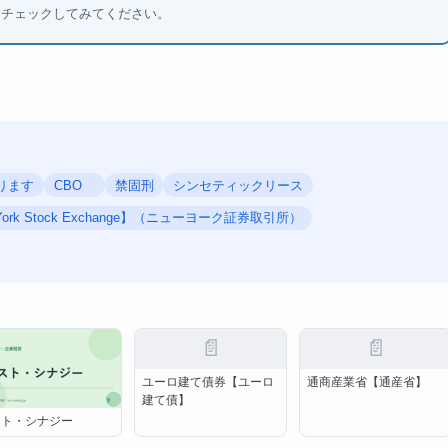
もチェックしてみてください。
あります
CBO
禁固刑
シンセティックリース
York Stock Exchange】（ニューヨーク証券取引所）
📄
📄
ユーロ建て債券【ユーロ
通商産業省【通産省】
建て債】
スト・シナジー