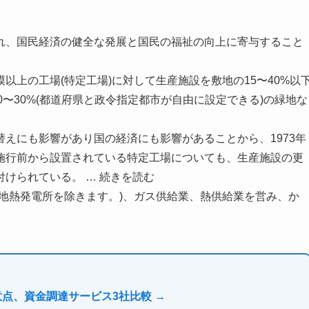
、国民経済の健全な発展と国民の福祉の向上に寄与すること
上の工場(特定工場)に対して生産施設を敷地の15〜40%以
0〜30%(都道府県と政令指定都市が自由に設定できる)の緑地な
えにも影響があり国の経済にも影響があることから、1973年
施行前から設置されている特定工場についても、生産施設の更
けられている。 … 続きを読む
地熱発電所を除きます。)、ガス供給業、熱供給業を営み、か
意点、資金調達サービス3社比較 →