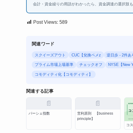
会計・資金繰りの用語がわかったら、資金調達の選択肢
Post Views:
589
関連ワード
スクイーズアウト
CUC【兌換ペメz
逆日歩 - 2件
プライム市場上場基準
チェックオフ
NYSE【New 
コモディティ化【コモディティ】
関連する記事
📄
📄
パーシェ指数
営利原則 【business
principle】
コ