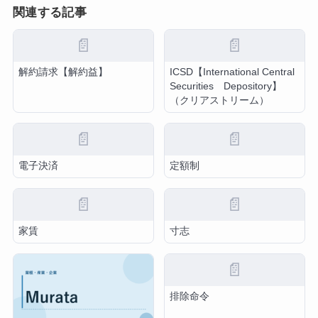
関連する記事
📄
📄
解約請求【解約益】
ICSD【International Central
Securities Depository】
（クリアストリーム）
📄
📄
電子決済
定額制
📄
📄
家賃
寸志
📄
排除命令