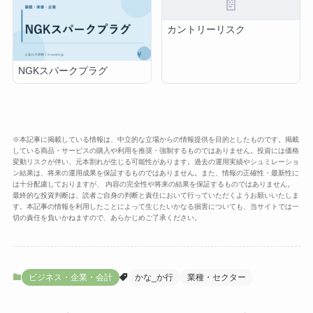
📄
カントリーリスク
NGKスパークプラグ
※本記事に掲載している情報は、中立的な立場からの情報提供を目的としたものです。掲載
している商品・サービスの購入や利用を推奨・強制するものではありません。投資には価格
変動リスクが伴い、元本割れが生じる可能性があります。過去の運用実績やシュミレーショ
ン結果は、将来の運用成果を保証するものではありません。また、情報の正確性・最新性に
は十分配慮しておりますが、 内容の完全性や将来の結果を保証するものではありません。
最終的な投資判断は、読者ご自身の判断と責任において行っていただくようお願いいたしま
す。本記事の情報を利用したことによって生じたいかなる損害についても、当サイトでは一
切の責任を負いかねますので、あらかじめご了承ください。
ビジネス・企業・会計
かな_か行
業種・セクター