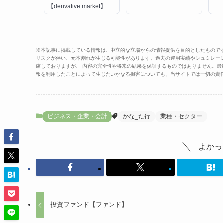
【derivative market】
※本記事に掲載している情報は、中立的な立場からの情報提供を目的としたもので
リスクが伴い、元本割れが生じる可能性があります。過去の運用実績やシュミレー
慮しておりますが、 内容の完全性や将来の結果を保証するものではありません。
報を利用したことによって生じたいかなる損害についても、当サイトでは一切の責
ビジネス・企業・会計
かな_た行
業種・セクター
よかっ
投資ファンド【ファンド】