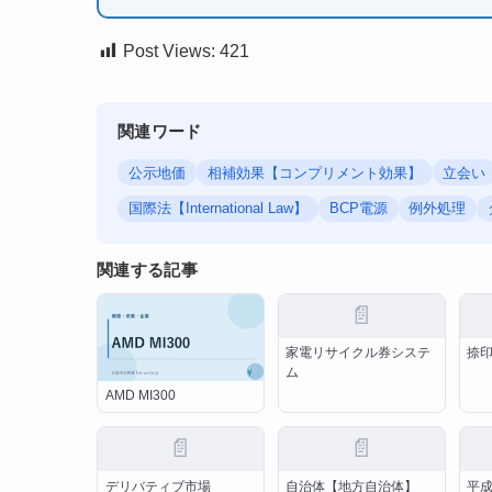
Post Views:
421
関連ワード
公示地価
相補効果【コンプリメント効果】
立会い
国際法【International Law】
BCP電源
例外処理
関連する記事
📄
家電リサイクル券システ
捺
ム
AMD MI300
📄
📄
デリバティブ市場
自治体【地方自治体】
平成