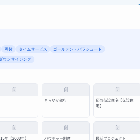
両替
タイムサービス
ゴールデン・パラシュート
ダウンサイジング
📄
📄
📄
印
きらやか銀行
応急仮設住宅【仮設住
宅】
📄
📄
📄
15年【2003年】
バウチャー制度
民活プロジェクト