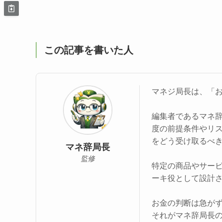
この記事を書いた人
マネジ局長は、「
編集者であるマネ
度の前提条件やリ
をどう受け取るべ
マネ辞局長
監修
特定の商品やサー
ーキ役として設計
お金の判断は急が
それがマネ辞局長