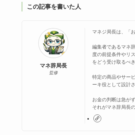
この記事を書いた人
マネジ局長は、「
編集者であるマネ
度の前提条件やリ
をどう受け取るべ
マネ辞局長
監修
特定の商品やサー
ーキ役として設計
お金の判断は急が
それがマネ辞局長