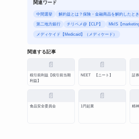
関連ワード
中間選挙
解約益とは？保険・金融商品を解約したと
第二地方銀行
チリペメ@【CLP】
MkIS【market
メディケイド【Medicaid】（メディケード）
関連する記事
📄
📄
税引前利益【税引前当期
NEET 【ニート】
証
利益】
📄
📄
食品安全委員会
1円起業
精