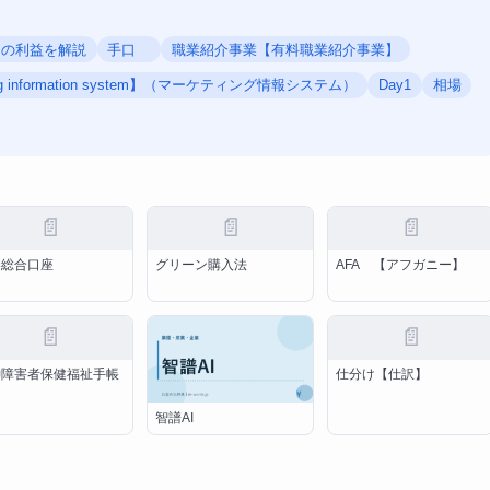
きの利益を解説
手口
職業紹介事業【有料職業紹介事業】
ing information system】（マーケティング情報システム）
Day1
相場
📄
📄
📄
券総合口座
グリーン購入法
AFA 【アフガニー】
📄
📄
神障害者保健福祉手帳
仕分け【仕訳】
智譜AI