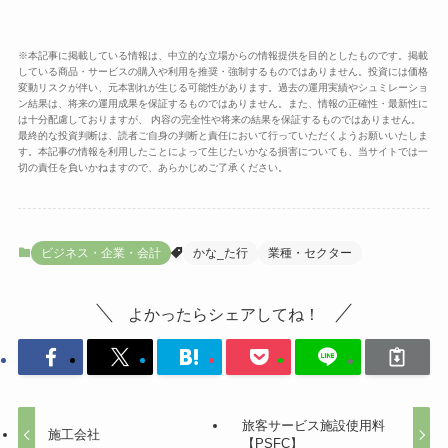
※本記事に掲載している情報は、中立的な立場からの情報提供を目的としたものです。掲載
している商品・サービスの購入や利用を推奨・強制するものではありません。投資には価格
変動リスクが伴い、元本割れが生じる可能性があります。過去の運用実績やシュミレーショ
ン結果は、将来の運用成果を保証するものではありません。また、情報の正確性・最新性に
は十分配慮しておりますが、 内容の完全性や将来の結果を保証するものではありません。
最終的な投資判断は、読者ご自身の判断と責任において行っていただくようお願いいたしま
す。本記事の情報を利用したことによって生じたいかなる損害についても、当サイトでは一
切の責任を負いかねますので、あらかじめご了承ください。
ビジネス・企業・会計
かな_た行
業種・セクター
よかったらシェアしてね！
旅客サービス施設使用料
施工会社
【PSFC】