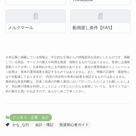
📄
📄
メルクマール
船側渡し条件【FAS】
※本記事に掲載している情報は、中立的な立場からの情報提供を目的としたものです。掲載
している商品・サービスの購入や利用を推奨・強制するものではありません。投資には価格
変動リスクが伴い、元本割れが生じる可能性があります。過去の運用実績やシュミレーショ
ン結果は、将来の運用成果を保証するものではありません。また、情報の正確性・最新性に
は十分配慮しておりますが、 内容の完全性や将来の結果を保証するものではありません。
最終的な投資判断は、読者ご自身の判断と責任において行っていただくようお願いいたしま
す。本記事の情報を利用したことによって生じたいかなる損害についても、当サイトでは一
切の責任を負いかねますので、あらかじめご了承ください。
ビジネス・企業・会計
かな_な行
会計・簿記
投資初心者ガイド