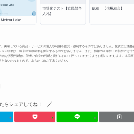
市場化テスト【官民競争
信組 【信用組合】
入札】
l Meteor Lake
す。掲載している商品・サービスの購入や利用を推奨・強制するものではありません。投資には価格
ション結果は、将来の運用成果を保証するものではありません。また、情報の正確性・最新性には十
最終的な投資判断は、読者ご自身の判断と責任において行っていただくようお願いいたします。本記事
任を負いかねますので、あらかじめご了承ください。
たらシェアしてね！