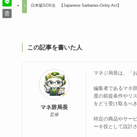
日本版SOX法 【Japanese Sarbanes-Oxley Act】
この記事を書いた人
マネジ局長は、「
編集者であるマネ
度の前提条件やリ
をどう受け取るべ
マネ辞局長
監修
特定の商品やサー
ーキ役として設計