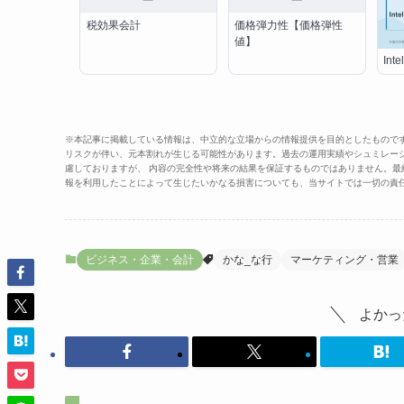
税効果会計
価格弾力性【価格弾性
値】
Inte
※本記事に掲載している情報は、中立的な立場からの情報提供を目的としたもので
リスクが伴い、元本割れが生じる可能性があります。過去の運用実績やシュミレー
慮しておりますが、 内容の完全性や将来の結果を保証するものではありません。
報を利用したことによって生じたいかなる損害についても、当サイトでは一切の責
ビジネス・企業・会計
かな_な行
マーケティング・営業
よかっ