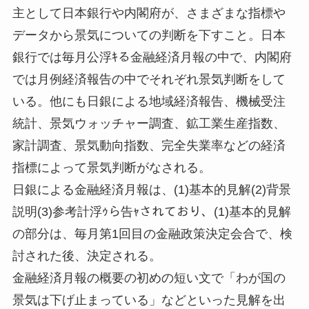
主として日本銀行や内閣府が、さまざまな指標や
データから景気についての判断を下すこと。日本
銀行では毎月公浮ｷる金融経済月報の中で、内閣府
では月例経済報告の中でそれぞれ景気判断をして
いる。他にも日銀による地域経済報告、機械受注
統計、景気ウォッチャー調査、鉱工業生産指数、
家計調査、景気動向指数、完全失業率などの経済
指標によって景気判断がなされる。
日銀による金融経済月報は、(1)基本的見解(2)背景
説明(3)参考計浮ｩら告ｬされており、(1)基本的見解
の部分は、毎月第1回目の金融政策決定会合で、検
討された後、決定される。
金融経済月報の概要の初めの短い文で「わが国の
景気は下げ止まっている」などといった見解を出