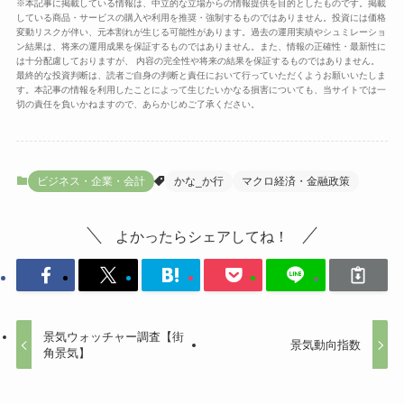
※本記事に掲載している情報は、中立的な立場からの情報提供を目的としたものです。掲載
している商品・サービスの購入や利用を推奨・強制するものではありません。投資には価格
変動リスクが伴い、元本割れが生じる可能性があります。過去の運用実績やシュミレーショ
ン結果は、将来の運用成果を保証するものではありません。また、情報の正確性・最新性に
は十分配慮しておりますが、 内容の完全性や将来の結果を保証するものではありません。
最終的な投資判断は、読者ご自身の判断と責任において行っていただくようお願いいたしま
す。本記事の情報を利用したことによって生じたいかなる損害についても、当サイトでは一
切の責任を負いかねますので、あらかじめご了承ください。
ビジネス・企業・会計
かな_か行
マクロ経済・金融政策
よかったらシェアしてね！
景気ウォッチャー調査【街
景気動向指数
角景気】