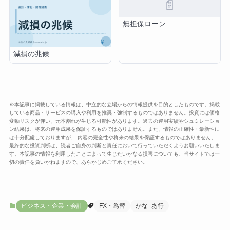
📄
無担保ローン
減損の兆候
※本記事に掲載している情報は、中立的な立場からの情報提供を目的としたものです。掲載
している商品・サービスの購入や利用を推奨・強制するものではありません。投資には価格
変動リスクが伴い、元本割れが生じる可能性があります。過去の運用実績やシュミレーショ
ン結果は、将来の運用成果を保証するものではありません。また、情報の正確性・最新性に
は十分配慮しておりますが、 内容の完全性や将来の結果を保証するものではありません。
最終的な投資判断は、読者ご自身の判断と責任において行っていただくようお願いいたしま
す。本記事の情報を利用したことによって生じたいかなる損害についても、当サイトでは一
切の責任を負いかねますので、あらかじめご了承ください。
ビジネス・企業・会計
FX・為替
かな_あ行