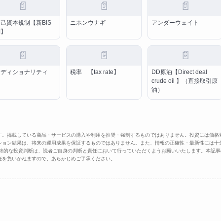
📄
📄
📄
己資本規制【新BIS
ニホンウナギ
アンダーウェイト
制】
📄
📄
📄
ンディショナリティ
税率 【tax rate】
DD原油【Direct deal
crude oil 】（直接取引原
油）
す。掲載している商品・サービスの購入や利用を推奨・強制するものではありません。投資には価格
ション結果は、将来の運用成果を保証するものではありません。また、情報の正確性・最新性には十
最終的な投資判断は、読者ご自身の判断と責任において行っていただくようお願いいたします。本記事
任を負いかねますので、あらかじめご了承ください。