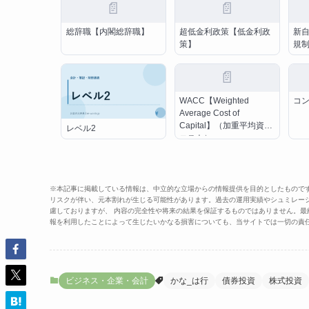
📄
📄
総辞職【内閣総辞職】
超低金利政策【低金利政
新自
策】
規
📄
WACC【Weighted
コ
Average Cost of
Capital】（加重平均資本
レベル2
コスト）
※本記事に掲載している情報は、中立的な立場からの情報提供を目的としたもので
リスクが伴い、元本割れが生じる可能性があります。過去の運用実績やシュミレー
慮しておりますが、 内容の完全性や将来の結果を保証するものではありません。
報を利用したことによって生じたいかなる損害についても、当サイトでは一切の責
ビジネス・企業・会計
かな_は行
債券投資
株式投資