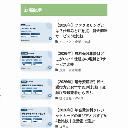
新着記事
【2026年】ファクタリングと
は？仕組みと注意点、資金調達
サービス3社比較
に
ビジネス・企業・会計
【2026年】無料保険相談はど
こがいい？仕組みの理解と3サ
ービス比較
投資・資産運用
【2026年】暗号資産取引所の
選び方とおすすめ3社比較｜金
?
融庁登録業者から選ぶ
証
暗号資産・Web3
【2026年】年会費無料クレジ
ットカードの選び方とおすすめ
4枚比較｜生活圏で選ぶ
コラム