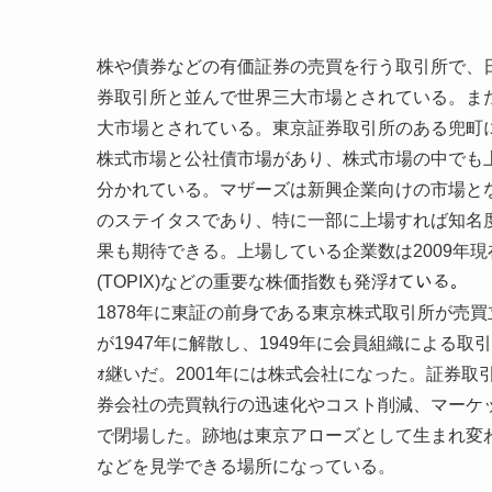
株や債券などの有価証券の売買を行う取引所で、
券取引所と並んで世界三大市場とされている。ま
大市場とされている。東京証券取引所のある兜町
株式市場と公社債市場があり、株式市場の中でも
分かれている。マザーズは新興企業向けの市場と
のステイタスであり、特に一部に上場すれば知名
果も期待できる。上場している企業数は2009年現
(TOPIX)などの重要な株価指数も発浮ｵている。
1878年に東証の前身である東京株式取引所が売
が1947年に解散し、1949年に会員組織による
ｫ継いだ。2001年には株式会社になった。証券
券会社の売買執行の迅速化やコスト削減、マーケッ
で閉場した。跡地は東京アローズとして生まれ変
などを見学できる場所になっている。