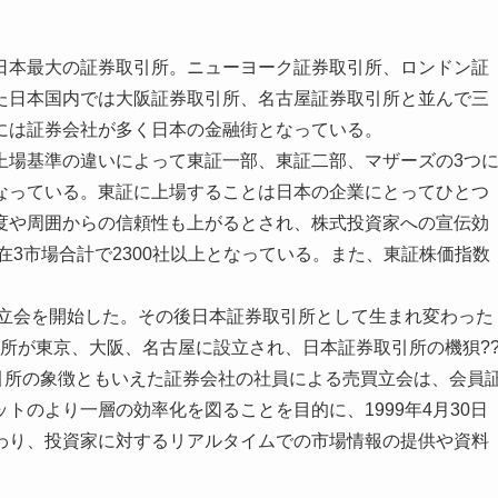
日本最大の証券取引所。ニューヨーク証券取引所、ロンドン証
た日本国内では大阪証券取引所、名古屋証券取引所と並んで三
には証券会社が多く日本の金融街となっている。
上場基準の違いによって東証一部、東証二部、マザーズの3つ
なっている。東証に上場することは日本の企業にとってひとつ
度や周囲からの信頼性も上がるとされ、株式投資家への宣伝効
在3市場合計で2300社以上となっている。また、東証株価指数
買立会を開始した。その後日本証券取引所として生まれ変わった
取引所が東京、大阪、名古屋に設立され、日本証券取引所の機狽?
取引所の象徴ともいえた証券会社の社員による売買立会は、会員
トのより一層の効率化を図ることを目的に、1999年4月30日
わり、投資家に対するリアルタイムでの市場情報の提供や資料