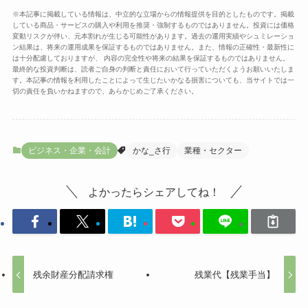
※本記事に掲載している情報は、中立的な立場からの情報提供を目的としたものです。掲載
している商品・サービスの購入や利用を推奨・強制するものではありません。投資には価格
変動リスクが伴い、元本割れが生じる可能性があります。過去の運用実績やシュミレーショ
ン結果は、将来の運用成果を保証するものではありません。また、情報の正確性・最新性に
は十分配慮しておりますが、 内容の完全性や将来の結果を保証するものではありません。
最終的な投資判断は、読者ご自身の判断と責任において行っていただくようお願いいたしま
す。本記事の情報を利用したことによって生じたいかなる損害についても、当サイトでは一
切の責任を負いかねますので、あらかじめご了承ください。
ビジネス・企業・会計
かな_さ行
業種・セクター
よかったらシェアしてね！
残余財産分配請求権
残業代【残業手当】