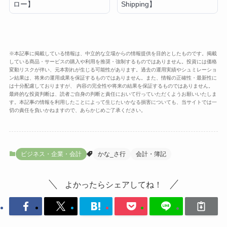
ロー】
Shipping】
※本記事に掲載している情報は、中立的な立場からの情報提供を目的としたものです。掲載
している商品・サービスの購入や利用を推奨・強制するものではありません。投資には価格
変動リスクが伴い、元本割れが生じる可能性があります。過去の運用実績やシュミレーショ
ン結果は、将来の運用成果を保証するものではありません。また、情報の正確性・最新性に
は十分配慮しておりますが、 内容の完全性や将来の結果を保証するものではありません。
最終的な投資判断は、読者ご自身の判断と責任において行っていただくようお願いいたしま
す。本記事の情報を利用したことによって生じたいかなる損害についても、当サイトでは一
切の責任を負いかねますので、あらかじめご了承ください。
ビジネス・企業・会計
かな_さ行
会計・簿記
よかったらシェアしてね！