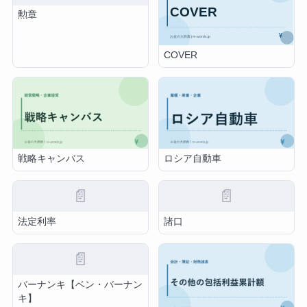
勲章
COVER
戦略キャンバス
ロシア自動車
📄
📄
法定利率
諸口
📄
バーナンキ【ベン・バーナン
キ】