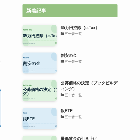
新着記事
65万円控除（e-Tax）
五十音一覧
ト
割安の金
五十音一覧
簿
公募価格の決定（ブックビルデ
ィング）
五十音一覧
銀ETF
五十音一覧
最低賃金の引き上げ