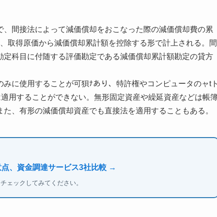
で、間接法によって減価償却をおこなった際の減価償却費の累
は、取得原価から減価償却累計額を控除する形で計上される。間
勘定科目に付随する評価勘定である減価償却累計額勘定の貸方
みに使用することが可狽ﾅあり、特許権やコンピュータのャt
は適用することができない。無形固定資産や繰延資産などは帳
また、有形の減価償却資産でも直接法を適用することもある。
意点、資金調達サービス3社比較 →
もチェックしてみてください。