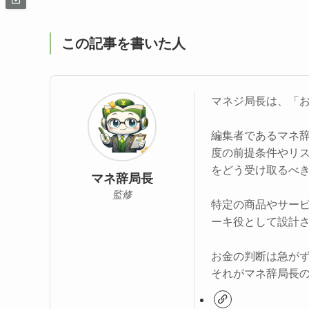
この記事を書いた人
マネジ局長は、「
編集者であるマネ
度の前提条件やリ
をどう受け取るべ
マネ辞局長
監修
特定の商品やサー
ーキ役として設計
お金の判断は急が
それがマネ辞局長