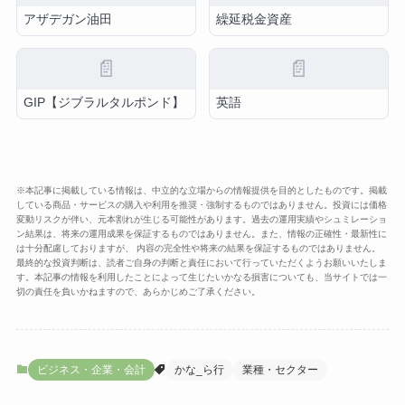
アザデガン油田
繰延税金資産
📄
📄
GIP【ジブラルタルポンド】
英語
※本記事に掲載している情報は、中立的な立場からの情報提供を目的としたものです。掲載
している商品・サービスの購入や利用を推奨・強制するものではありません。投資には価格
変動リスクが伴い、元本割れが生じる可能性があります。過去の運用実績やシュミレーショ
ン結果は、将来の運用成果を保証するものではありません。また、情報の正確性・最新性に
は十分配慮しておりますが、 内容の完全性や将来の結果を保証するものではありません。
最終的な投資判断は、読者ご自身の判断と責任において行っていただくようお願いいたしま
す。本記事の情報を利用したことによって生じたいかなる損害についても、当サイトでは一
切の責任を負いかねますので、あらかじめご了承ください。
ビジネス・企業・会計
かな_ら行
業種・セクター