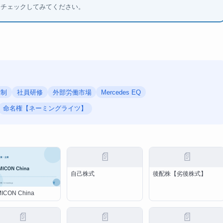
もチェックしてみてください。
規制
社員研修
外部労働市場
Mercedes EQ
命名権【ネーミングライツ】
📄
📄
自己株式
後配株【劣後株式】
ICON China
📄
📄
📄