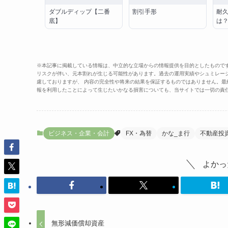
ダブルディップ【二番
割引手形
耐
底】
は
※本記事に掲載している情報は、中立的な立場からの情報提供を目的としたもので
リスクが伴い、元本割れが生じる可能性があります。過去の運用実績やシュミレー
慮しておりますが、 内容の完全性や将来の結果を保証するものではありません。
報を利用したことによって生じたいかなる損害についても、当サイトでは一切の責
ビジネス・企業・会計
FX・為替
かな_ま行
不動産投
よかっ
無形減価償却資産