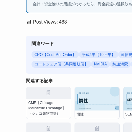
会計・資金繰りの用語がわかったら、資金調達の選択肢
Post Views:
488
関連ワード
CPO【Cost Per Order】
平成4年【1992年】
通信
コードシェア便【共同運航便】
NVIDIA
純血鴻蒙
関連する記事
📄
CME【Chicago
Mercantile Exchange】
（シカゴ先物市場）
慣性
SEM
📄
📄