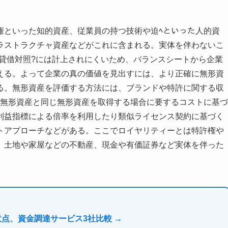
権といった知的資産、従業員の持つ技術や迫ﾍといった人的資
ラストラクチャ資産などがこれに含まれる。実体を伴わないこ
貸借対照?には計上されにくいため、バランスシートから企業
える。よって企業の真の価値を見出すには、より正確に無形資
る。無形資産を評価する方法には、ブランドや特許に関する収
の無形資産と同じ無形資産を取得する場合に要するコストに基づ
利益指標による倍率を利用したり類似ライセンス契約に基づく
トアプローチなどがある。ここでロイヤリティーとは特許権や
、土地や家屋などの不動産、現金や有価証券など実体を伴った
意点、資金調達サービス3社比較 →