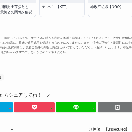
久消費財出荷指数と
テンゲ 【KZT】
非政府組織【NGO】
？景気との関係を解説
す。掲載している商品・サービスの購入や利用を推奨・強制するものではありません。投資には価格
ション結果は、将来の運用成果を保証するものではありません。また、情報の正確性・最新性には十
最終的な投資判断は、読者ご自身の判断と責任において行っていただくようお願いいたします。本記事
任を負いかねますので、あらかじめご了承ください。
資
たらシェアしてね！
無担保 【unsecured】