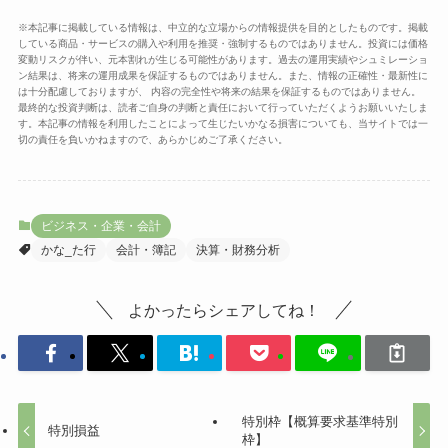
※本記事に掲載している情報は、中立的な立場からの情報提供を目的としたものです。掲載
している商品・サービスの購入や利用を推奨・強制するものではありません。投資には価格
変動リスクが伴い、元本割れが生じる可能性があります。過去の運用実績やシュミレーショ
ン結果は、将来の運用成果を保証するものではありません。また、情報の正確性・最新性に
は十分配慮しておりますが、 内容の完全性や将来の結果を保証するものではありません。
最終的な投資判断は、読者ご自身の判断と責任において行っていただくようお願いいたしま
す。本記事の情報を利用したことによって生じたいかなる損害についても、当サイトでは一
切の責任を負いかねますので、あらかじめご了承ください。
ビジネス・企業・会計
かな_た行
会計・簿記
決算・財務分析
よかったらシェアしてね！
特別枠【概算要求基準特別
特別損益
枠】