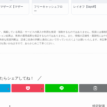
証マザーズ【マザー
フリーキャッシュフロ
レイオフ【layoff】
】
ー
す。掲載している商品・サービスの購入や利用を推奨・強制するものではありません。投資には価格
ション結果は、将来の運用成果を保証するものではありません。また、情報の正確性・最新性には十
最終的な投資判断は、読者ご自身の判断と責任において行っていただくようお願いいたします。本記事
任を負いかねますので、あらかじめご了承ください。
たらシェアしてね！
特定財源