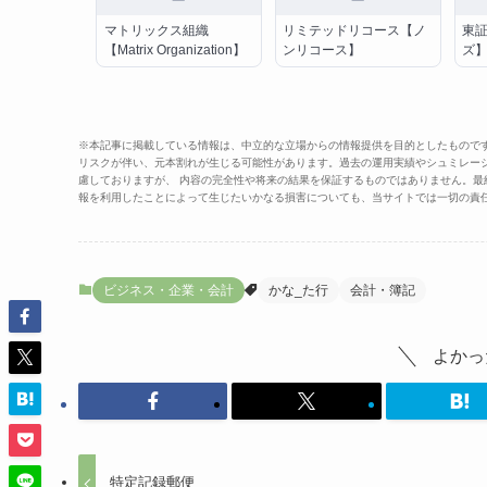
マトリックス組織
リミテッドリコース【ノ
東
【Matrix Organization】
ンリコース】
ズ
※本記事に掲載している情報は、中立的な立場からの情報提供を目的としたもので
リスクが伴い、元本割れが生じる可能性があります。過去の運用実績やシュミレー
慮しておりますが、 内容の完全性や将来の結果を保証するものではありません。
報を利用したことによって生じたいかなる損害についても、当サイトでは一切の責
ビジネス・企業・会計
かな_た行
会計・簿記
よかっ
特定記録郵便