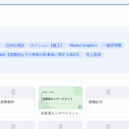
度
社内公用語
ポジション【建玉】
Mentor Graphics
一般管理費
条約【国際的な子の奪取の民事面に関する条約】
売上割戻
📄
📄
在員事務所
退職給与
従業員エンゲージメント
📄
📄
📄