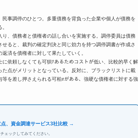
、民事調停のひとつ。多重債務を背負った企業や個人が債務を
る。
入り、債務者と債権者の話し合いを実施する。調停委員は債務
させると、裁判の確定判決と同じ効力を持つ調停調書が作成さ
の返済を債権者に対して果たしていく。
士に依頼しなくても可狽ﾅあるためコストが低い、比較的早く解
った点がメリットとなっている。反対に、ブラックリストに載
与等を差し押さえられる可柏ｫがある、強硬な債権者に対する強
意点、資金調達サービス3社比較 →
もチェックしてみてください。