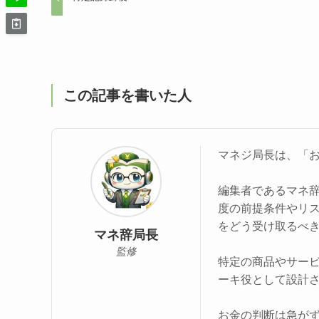
この記事を書いた人
マネジ局長は、「
編集者であるマネ
度の前提条件やリ
をどう受け取るべ
マネ辞局長
監修
特定の商品やサー
ーキ役として設計
お金の判断は急が