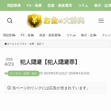
用語辞典
FX・為替
投資・資産運用
コラム
株式・証
用語辞典
FX・為替
投資・資産運用
コラム
株式・証券
クレジ
ホーム
ビジネス・企業・会計
2026
犯人隠避【犯人隠避罪】
4/23
2023年5月12日
2026年4月23日
ビジネス・企業・会計
当ページのリンクには広告が含まれています。