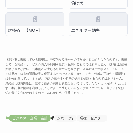
負け犬
📄
📄
財務省 【MOF】
エネルギー効率
※本記事に掲載している情報は、中立的な立場からの情報提供を目的としたものです。掲載
している商品・サービスの購入や利用を推奨・強制するものではありません。投資には価格
変動リスクが伴い、元本割れが生じる可能性があります。過去の運用実績やシュミレーショ
ン結果は、将来の運用成果を保証するものではありません。また、情報の正確性・最新性に
は十分配慮しておりますが、 内容の完全性や将来の結果を保証するものではありません。
最終的な投資判断は、読者ご自身の判断と責任において行っていただくようお願いいたしま
す。本記事の情報を利用したことによって生じたいかなる損害についても、当サイトでは一
切の責任を負いかねますので、あらかじめご了承ください。
ビジネス・企業・会計
かな_は行
業種・セクター