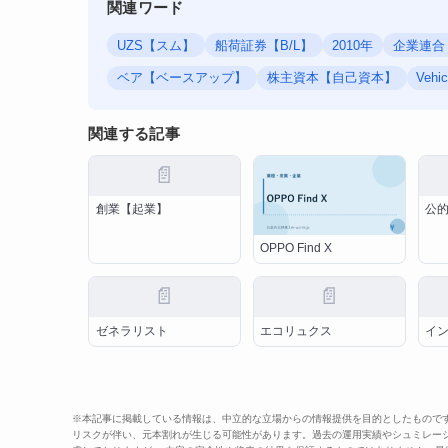
関連ワード
UZS【スム】
船荷証券【B/L】
2010年
企業連合
ベア【ベースアップ】
株主資本【自己資本】
Vehic
関連する記事
📄
創業【起業】
公
OPPO Find X
📄
📄
ゼネラリスト
エコリュクス
イ
※本記事に掲載している情報は、中立的な立場からの情報提供を目的としたもので
リスクが伴い、元本割れが生じる可能性があります。過去の運用実績やシュミレー