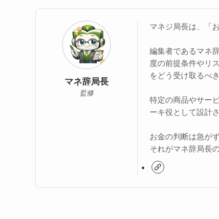
マネジ局長は、「
編集者であるマネ
度の前提条件やリ
をどう受け取るべ
マネ辞局長
監修
特定の商品やサー
ーキ役として設計
お金の判断は急が
それがマネ辞局長