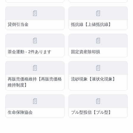
📄
📄
貸倒引当金
抵抗線【上値抵抗線】
📄
📄
茶会運動 - 2件あります
固定資産除却損
📄
📄
再販売価格維持【再販売価格
流砂現象【液状化現象】
維持制度】
📄
📄
生命保険協会
ブル型投信【ブル型】