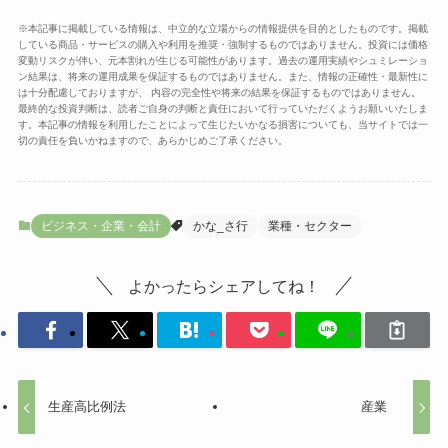
※本記事に掲載している情報は、中立的な立場からの情報提供を目的としたものです。掲載
している商品・サービスの購入や利用を推奨・強制するものではありません。投資には価格
変動リスクが伴い、元本割れが生じる可能性があります。過去の運用実績やシュミレーショ
ン結果は、将来の運用成果を保証するものではありません。また、情報の正確性・最新性に
は十分配慮しておりますが、 内容の完全性や将来の結果を保証するものではありません。
最終的な投資判断は、読者ご自身の判断と責任において行っていただくようお願いいたしま
す。本記事の情報を利用したことによって生じたいかなる損害についても、当サイトでは一
切の責任を負いかねますので、あらかじめご了承ください。
ビジネス・企業・会計
かな_さ行
業種・セクター
よかったらシェアしてね！
生産高比例法
産業