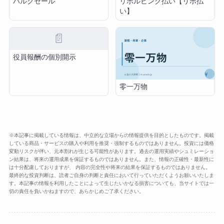
バルクセール
リボルビング払い【リボ払
い】
📄
役員報酬の個別開示
零一万物
※本記事に掲載している情報は、中立的な立場からの情報提供を目的としたものです。掲載
している商品・サービスの購入や利用を推奨・強制するものではありません。投資には価格
変動リスクが伴い、元本割れが生じる可能性があります。過去の運用実績やシュミレーショ
ン結果は、将来の運用成果を保証するものではありません。また、情報の正確性・最新性に
は十分配慮しておりますが、 内容の完全性や将来の結果を保証するものではありません。
最終的な投資判断は、読者ご自身の判断と責任において行っていただくようお願いいたしま
す。本記事の情報を利用したことによって生じたいかなる損害についても、当サイトでは一
切の責任を負いかねますので、あらかじめご了承ください。