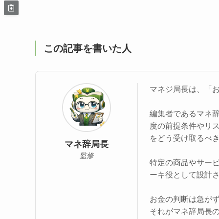
この記事を書いた人
マネジ局長は、「
編集者であるマネ
度の前提条件やリ
をどう受け取るべ
マネ辞局長
監修
特定の商品やサー
ーキ役として設計
お金の判断は急が
それがマネ辞局長