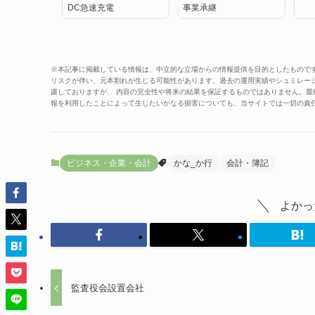
DC急速充電
事業承継
※本記事に掲載している情報は、中立的な立場からの情報提供を目的としたもので
リスクが伴い、元本割れが生じる可能性があります。過去の運用実績やシュミレー
慮しておりますが、 内容の完全性や将来の結果を保証するものではありません。
報を利用したことによって生じたいかなる損害についても、当サイトでは一切の責
ビジネス・企業・会計
かな_か行
会計・簿記
よかっ
監査役会設置会社