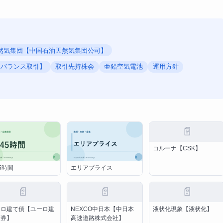
然気集団【中国石油天然気集団公司】
フバランス取引】
取引先持株会
亜鉛空気電池
運用方針
📄
コルーナ【CSK】
5時間
エリアプライス
📄
📄
📄
ーロ建て債【ユーロ建
NEXCO中日本【中日本
液状化現象【液状化】
債券】
高速道路株式会社】