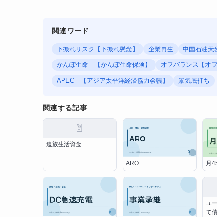
関連ワード
下振れリスク【下振れ懸念】
企業再生
中国石油天
かんぽ生命 【かんぽ生命保険】
オフバランス【オ
APEC 【アジア太平洋経済協力会議】
景気底打ち
関連する記事
📄
遺族生活資金
ARO
月4
ユ
て