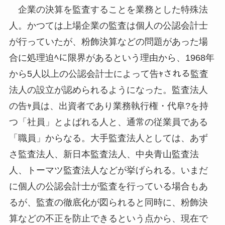
企業の決算を監査することを業務とした特殊法
人。かつては上場企業の監査は個人の公認会計士
が行っていたが、粉飾決算などの問題があった場
合に処理迫ﾍに限界があるという理由から、1968年
から5人以上の公認会計士によって告ｬされる監査
法人の設立が認められるようになった。監査法人
の告ｬ員は、出資者であり業務執行権・代阜?を持
つ「社員」とよばれる人と、通常の従業員である
「職員」からなる。大手監査法人としては、あず
さ監査法人、新日本監査法人、中央青山監査法
人、トーマツ監査法人などが挙げられる。いまだ
に個人の公認会計士が監査を行っている場合もあ
るが、監査の徹底化が図られると同時に、粉飾決
算などの不正を防止できるという点から、現在で