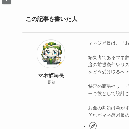
この記事を書いた人
マネジ局長は、「
編集者であるマネ
度の前提条件やリ
をどう受け取るべ
マネ辞局長
監修
特定の商品やサー
ーキ役として設計
お金の判断は急が
それがマネ辞局長