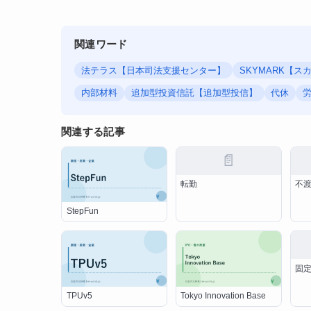
関連ワード
法テラス【日本司法支援センター】
SKYMARK【ス
内部材料
追加型投資信託【追加型投信】
代休
関連する記事
📄
転勤
不渡
StepFun
固
TPUv5
Tokyo Innovation Base