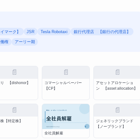
カイマーク】
JSR
Tesla Robotaxi
銀行代理店 【銀行の代理店】
労働権
アーリー期
📄
📄
📄
り 【dishonor】
コマーシャルペーパー
アセットアロケーショ
【CP】
ン 【asset allocation】
📄
📄
定株【特定株】
ジェネリックブランド
【ノーブランド】
全社員解雇