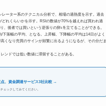
シレーター系のテクニカル分析で、相場の過熱度を示す。過去
どれくらいかを示す。RSIの数値が70%を越えれば買われ過
売り、後者では買いという逆張りの卵ｪを立てることができる。
上昇幅の平均/下落幅の平均、となる。上昇幅、下降幅の平均は14日がよく
が高くなり売買のサインが頻繁に出るようになるが、その分だ
トレンドでは低い数値に滞留することがある。
意点、資金調達サービス3社比較 →
もチェックしてみてください。