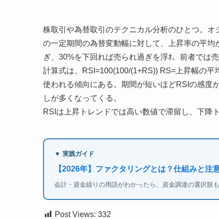
株取引や為替取引のテクニカル分析のひとつ。オ
の一定期間の為替変動幅に対して、上昇率の平均が
ぎ、30%を下回れば売られ過ぎを浮ｵ、前者では
計算式は、RSI=100(100/(1+RS)) RS=
使われる傾向にある。期間が短いほどRSIの感度
しが多くなってくる。
RSIは上昇トレンドでは高い数値で滞留し、下降
▼ 実践ガイド
【2026年】ファクタリングとは？仕組みと注
会計・資金繰りの用語がわかったら、資金調達の選択肢
Post Views:
332