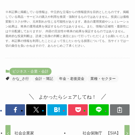
※本記事に掲載している情報は、中立的な立場からの情報提供を目的としたものです。掲載
している商品・サービスの購入や利用を推奨・強制するものではありません。投資には価格
変動リスクが伴い、元本割れが生じる可能性があります。過去の運用実績やシュミレーショ
ン結果は、将来の運用成果を保証するものではありません。また、情報の正確性・最新性に
は十分配慮しておりますが、 内容の完全性や将来の結果を保証するものではありません。
最終的な投資判断は、読者ご自身の判断と責任において行っていただくようお願いいたしま
す。本記事の情報を利用したことによって生じたいかなる損害についても、当サイトでは一
切の責任を負いかねますので、あらかじめご了承ください。
ビジネス・企業・会計
かな_さ行
会計・簿記
年金・老後資金
業種・セクター
よかったらシェアしてね！
社会企業家
社会保険庁 【SIA】