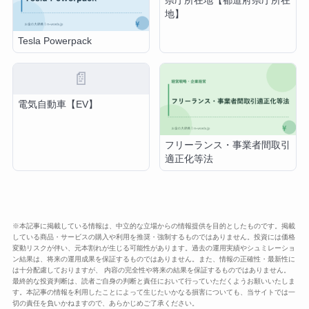
県庁所在地【都道府県庁所在
地】
Tesla Powerpack
📄
電気自動車【EV】
フリーランス・事業者間取引
適正化等法
※本記事に掲載している情報は、中立的な立場からの情報提供を目的としたものです。掲載
している商品・サービスの購入や利用を推奨・強制するものではありません。投資には価格
変動リスクが伴い、元本割れが生じる可能性があります。過去の運用実績やシュミレーショ
ン結果は、将来の運用成果を保証するものではありません。また、情報の正確性・最新性に
は十分配慮しておりますが、 内容の完全性や将来の結果を保証するものではありません。
最終的な投資判断は、読者ご自身の判断と責任において行っていただくようお願いいたしま
す。本記事の情報を利用したことによって生じたいかなる損害についても、当サイトでは一
切の責任を負いかねますので、あらかじめご了承ください。