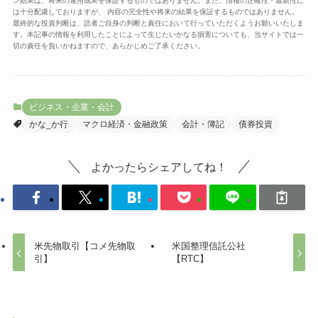
ン結果は、将来の運用成果を保証するものではありません。また、情報の正確性・最新性に
は十分配慮しておりますが、 内容の完全性や将来の結果を保証するものではありません。
最終的な投資判断は、読者ご自身の判断と責任において行っていただくようお願いいたしま
す。本記事の情報を利用したことによって生じたいかなる損害についても、当サイトでは一
切の責任を負いかねますので、あらかじめご了承ください。
ビジネス・企業・会計
かな_か行
マクロ経済・金融政策
会計・簿記
債券投資
よかったらシェアしてね！
米先物取引【コメ先物取
米国整理信託公社
引】
【RTC】