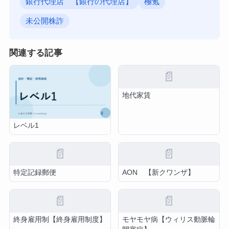
銀行代理店 【銀行の代理店】
極氪
未公開株詐
関連する記事
📄
地代家賃
レベル1
📄
📄
特定記録郵便
AON 【新クワンザ】
📄
📄
終身雇用制【終身雇用制度】
モヤモヤ病【ウィリス動脈輪