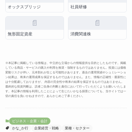
オックスブリッジ
社員研修
📄
📄
無形固定資産
消費関連株
※本記事に掲載している情報は、中立的な立場からの情報提供を目的としたものです。掲載
している商品・サービスの購入や利用を推奨・強制するものではありません。投資には価格
変動リスクが伴い、元本割れが生じる可能性があります。過去の運用実績やシュミレーショ
ン結果は、将来の運用成果を保証するものではありません。また、情報の正確性・最新性に
は十分配慮しておりますが、 内容の完全性や将来の結果を保証するものではありません。
最終的な投資判断は、読者ご自身の判断と責任において行っていただくようお願いいたしま
す。本記事の情報を利用したことによって生じたいかなる損害についても、当サイトでは一
切の責任を負いかねますので、あらかじめご了承ください。
ビジネス・企業・会計
かな_か行
企業経営・戦略
業種・セクター