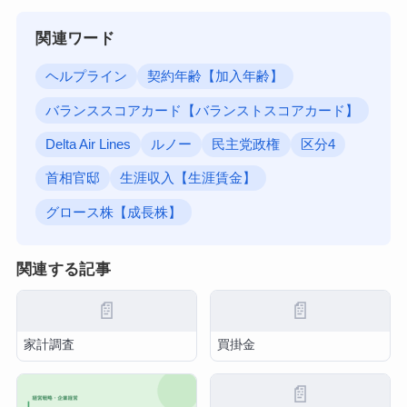
関連ワード
ヘルプライン
契約年齢【加入年齢】
バランススコアカード【バランストスコアカード】
Delta Air Lines
ルノー
民主党政権
区分4
首相官邸
生涯収入【生涯賃金】
グロース株【成長株】
関連する記事
📄
📄
家計調査
買掛金
📄