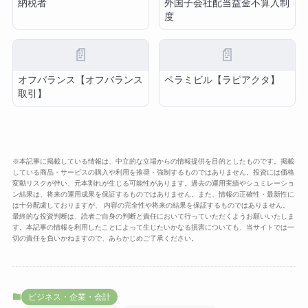
納税者
外国子会社配当益金不算入制
度
📄
📄
オフバランス【オフバランス
ペラミビル【ラピアクタ】
取引】
※本記事に掲載している情報は、中立的な立場からの情報提供を目的としたものです。掲載
している商品・サービスの購入や利用を推奨・強制するものではありません。投資には価格
変動リスクが伴い、元本割れが生じる可能性があります。過去の運用実績やシュミレーショ
ン結果は、将来の運用成果を保証するものではありません。また、情報の正確性・最新性に
は十分配慮しておりますが、 内容の完全性や将来の結果を保証するものではありません。
最終的な投資判断は、読者ご自身の判断と責任において行っていただくようお願いいたしま
す。本記事の情報を利用したことによって生じたいかなる損害についても、当サイトでは一
切の責任を負いかねますので、あらかじめご了承ください。
ビジネス・企業・会計