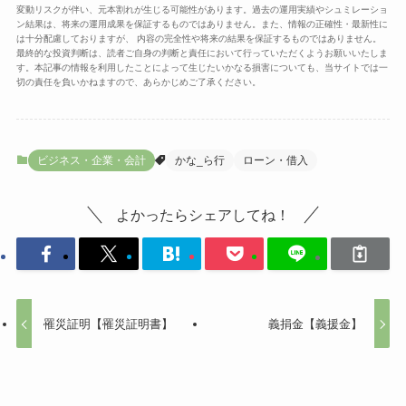
変動リスクが伴い、元本割れが生じる可能性があります。過去の運用実績やシュミレーショ
ン結果は、将来の運用成果を保証するものではありません。また、情報の正確性・最新性に
は十分配慮しておりますが、 内容の完全性や将来の結果を保証するものではありません。
最終的な投資判断は、読者ご自身の判断と責任において行っていただくようお願いいたしま
す。本記事の情報を利用したことによって生じたいかなる損害についても、当サイトでは一
切の責任を負いかねますので、あらかじめご了承ください。
ビジネス・企業・会計
かな_ら行
ローン・借入
よかったらシェアしてね！
罹災証明【罹災証明書】
義捐金【義援金】