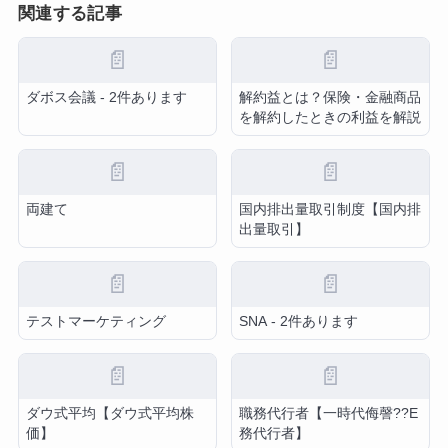
関連する記事
📄
📄
ダボス会議 - 2件あります
解約益とは？保険・金融商品
を解約したときの利益を解説
📄
📄
両建て
国内排出量取引制度【国内排
出量取引】
📄
📄
テストマーケティング
SNA - 2件あります
📄
📄
ダウ式平均【ダウ式平均株
職務代行者【一時代侮謦??E
価】
務代行者】