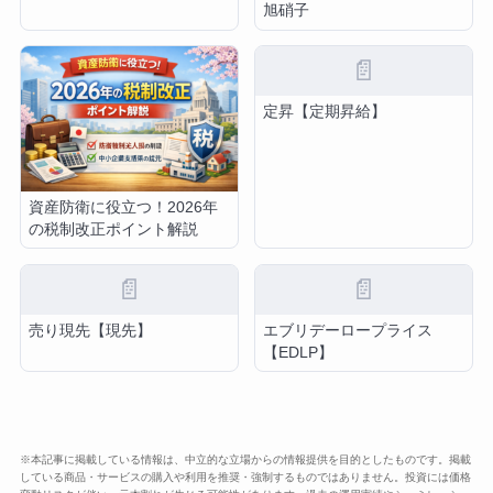
旭硝子
📄
定昇【定期昇給】
資産防衛に役立つ！2026年
の税制改正ポイント解説
📄
📄
売り現先【現先】
エブリデーロープライス
【EDLP】
※本記事に掲載している情報は、中立的な立場からの情報提供を目的としたものです。掲載
している商品・サービスの購入や利用を推奨・強制するものではありません。投資には価格