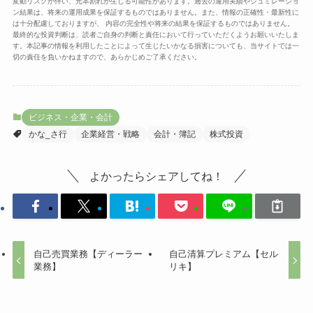
変動リスクが伴い、元本割れが生じる可能性があります。過去の運用実績やシュミレーショ
ン結果は、将来の運用成果を保証するものではありません。また、情報の正確性・最新性に
は十分配慮しておりますが、 内容の完全性や将来の結果を保証するものではありません。
最終的な投資判断は、読者ご自身の判断と責任において行っていただくようお願いいたしま
す。本記事の情報を利用したことによって生じたいかなる損害についても、当サイトでは一
切の責任を負いかねますので、あらかじめご了承ください。
ビジネス・企業・会計
かな_さ行
企業経営・戦略
会計・簿記
株式投資
よかったらシェアしてね！
自己売買業務【ディーラー
自己清算プレミアム【セル
業務】
リキ】