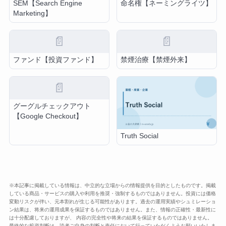
SEM【Search Engine
命名権【ネーミングライツ】
Marketing】
📄
📄
ファンド【投資ファンド】
禁煙治療【禁煙外来】
📄
グーグルチェックアウト
【Google Checkout】
Truth Social
※本記事に掲載している情報は、中立的な立場からの情報提供を目的としたものです。掲載
している商品・サービスの購入や利用を推奨・強制するものではありません。投資には価格
変動リスクが伴い、元本割れが生じる可能性があります。過去の運用実績やシュミレーショ
ン結果は、将来の運用成果を保証するものではありません。また、情報の正確性・最新性に
は十分配慮しておりますが、 内容の完全性や将来の結果を保証するものではありません。
最終的な投資判断は、読者ご自身の判断と責任において行っていただくようお願いいたしま