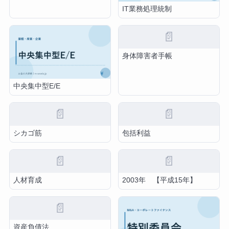
IT業務処理統制
📄
身体障害者手帳
中央集中型E/E
📄
📄
シカゴ筋
包括利益
📄
📄
人材育成
2003年 【平成15年】
📄
資産負債法