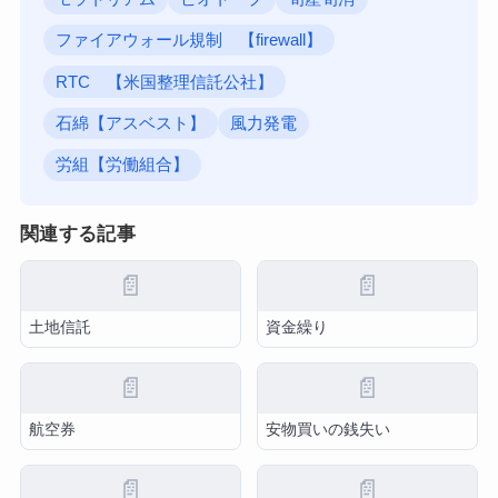
ファイアウォール規制 【firewall】
RTC 【米国整理信託公社】
石綿【アスベスト】
風力発電
労組【労働組合】
関連する記事
📄
📄
土地信託
資金繰り
📄
📄
航空券
安物買いの銭失い
📄
📄