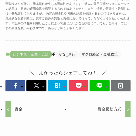
変動リスクが伴い、元本割れが生じる可能性があります。過去の運用実績やシュミレーショ
ン結果は、将来の運用成果を保証するものではありません。また、情報の正確性・最新性に
は十分配慮しておりますが、 内容の完全性や将来の結果を保証するものではありません。
最終的な投資判断は、読者ご自身の判断と責任において行っていただくようお願いいたしま
す。本記事の情報を利用したことによって生じたいかなる損害についても、当サイトでは一
切の責任を負いかねますので、あらかじめご了承ください。
ビジネス・企業・会計
かな_さ行
マクロ経済・金融政策
よかったらシェアしてね！
資金
資金援助方式