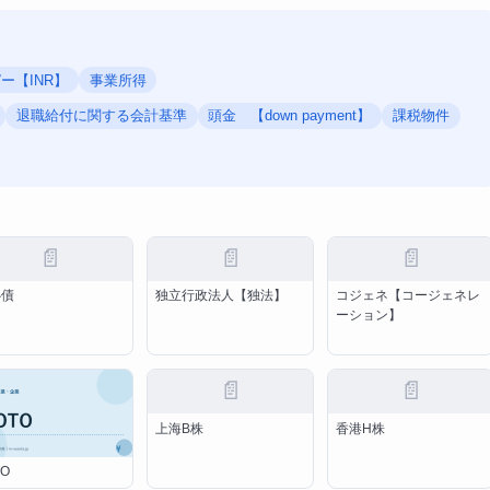
ー【INR】
事業所得
退職給付に関する会計基準
頭金 【down payment】
課税物件
📄
📄
📄
心債
独立行政法人【独法】
コジェネ【コージェネレ
ーション】
📄
📄
上海B株
香港H株
TO