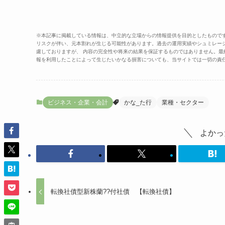
※本記事に掲載している情報は、中立的な立場からの情報提供を目的としたもので
リスクが伴い、元本割れが生じる可能性があります。過去の運用実績やシュミレー
慮しておりますが、 内容の完全性や将来の結果を保証するものではありません。
報を利用したことによって生じたいかなる損害についても、当サイトでは一切の責
ビジネス・企業・会計
かな_た行
業種・セクター
よかっ
転換社債型新株蘭??付社債 【転換社債】