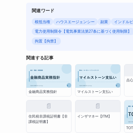
関連ワード
根抵当権
ハウスエージェンシー
副業
インドルピ
電力使用制限令【電気事業法第27条に基づく使用制限】
拘置【拘禁】
関連する記事
点
金融商品実務指針
マイルストーン支払い
📄
📄
住民税非課税証明書【非
インザマネー【ITM】
課税証明書】
TO