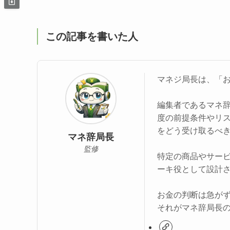
この記事を書いた人
マネジ局長は、「
編集者であるマネ
度の前提条件やリ
をどう受け取るべ
マネ辞局長
監修
特定の商品やサー
ーキ役として設計
お金の判断は急が
それがマネ辞局長