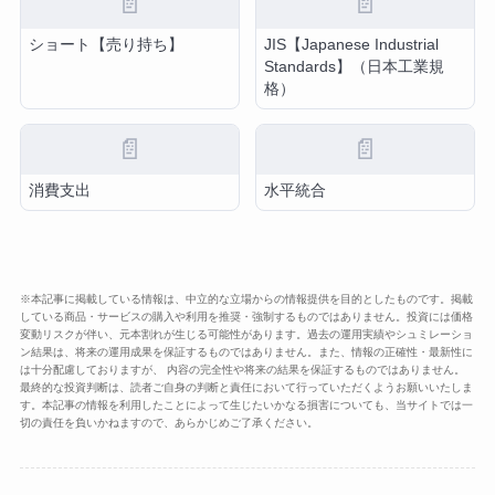
📄
📄
ショート【売り持ち】
JIS【Japanese Industrial
Standards】（日本工業規
格）
📄
📄
消費支出
水平統合
※本記事に掲載している情報は、中立的な立場からの情報提供を目的としたものです。掲載
している商品・サービスの購入や利用を推奨・強制するものではありません。投資には価格
変動リスクが伴い、元本割れが生じる可能性があります。過去の運用実績やシュミレーショ
ン結果は、将来の運用成果を保証するものではありません。また、情報の正確性・最新性に
は十分配慮しておりますが、 内容の完全性や将来の結果を保証するものではありません。
最終的な投資判断は、読者ご自身の判断と責任において行っていただくようお願いいたしま
す。本記事の情報を利用したことによって生じたいかなる損害についても、当サイトでは一
切の責任を負いかねますので、あらかじめご了承ください。