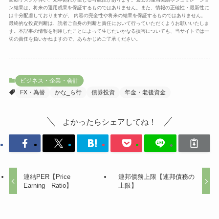
ン結果は、将来の運用成果を保証するものではありません。また、情報の正確性・最新性に
は十分配慮しておりますが、 内容の完全性や将来の結果を保証するものではありません。
最終的な投資判断は、読者ご自身の判断と責任において行っていただくようお願いいたしま
す。本記事の情報を利用したことによって生じたいかなる損害についても、当サイトでは一
切の責任を負いかねますので、あらかじめご了承ください。
ビジネス・企業・会計
FX・為替
かな_ら行
債券投資
年金・老後資金
よかったらシェアしてね！
連結PER【Price
連邦債務上限【連邦債務の
Earning Ratio】
上限】