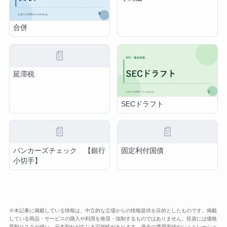
合併
📄
延滞税
SECドラフト
📄
📄
バンカーズチェック 【銀行
固定利付国債
小切手】
※本記事に掲載している情報は、中立的な立場からの情報提供を目的としたものです。掲載
している商品・サービスの購入や利用を推奨・強制するものではありません。投資には価格
変動リスクが伴い、元本割れが生じる可能性があります。過去の運用実績やシュミレーショ