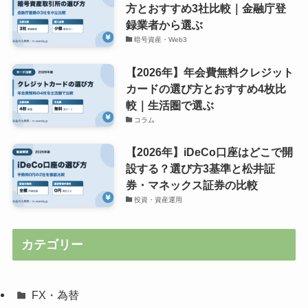
方とおすすめ3社比較｜金融庁登
録業者から選ぶ
暗号資産・Web3
【2026年】年会費無料クレジット
カードの選び方とおすすめ4枚比
較｜生活圏で選ぶ
コラム
【2026年】iDeCo口座はどこで開
設する？選び方3基準と松井証
券・マネックス証券の比較
投資・資産運用
カテゴリー
FX・為替