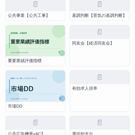
📄
📄
公共事業【公共工事】
基調判断【景気の基調判断】
📄
同友会【経済同友会】
重要業績評価指標
📄
有効求人倍率
市場DD
📄
📄
公共広告機香yAC】
選択的支出