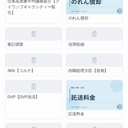
出来高加重平均価格取引【ブ
イワップギャランティー取
引】
のれん償却
📄
📄
家計調査
信用収縮
📄
📄
SKK【コルナ】
内閣総理大臣【首相】
📄
DVP【DVP決済】
託送料金