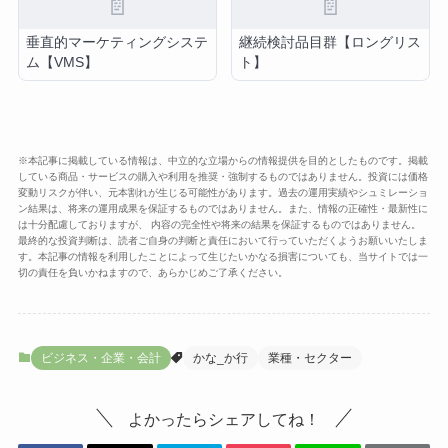
📄
📄
垂直的マーケティングシステ
継続検討品目群【ロングリス
ム【VMS】
ト】
※本記事に掲載している情報は、中立的な立場からの情報提供を目的としたものです。掲載
している商品・サービスの購入や利用を推奨・強制するものではありません。投資には価格
変動リスクが伴い、元本割れが生じる可能性があります。過去の運用実績やシュミレーショ
ン結果は、将来の運用成果を保証するものではありません。また、情報の正確性・最新性に
は十分配慮しておりますが、 内容の完全性や将来の結果を保証するものではありません。
最終的な投資判断は、読者ご自身の判断と責任において行っていただくようお願いいたしま
す。本記事の情報を利用したことによって生じたいかなる損害についても、当サイトでは一
切の責任を負いかねますので、あらかじめご了承ください。
ビジネス・企業・会計
かな_か行
業種・セクター
よかったらシェアしてね！