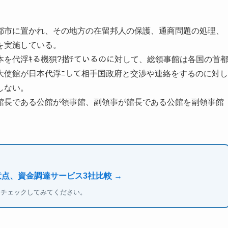
都市に置かれ、その地方の在留邦人の保護、通商問題の処理、
を実施している。
を代浮ｷる機狽?揩ﾁているのに対して、総領事館は各国の首
大使館が日本代浮ﾆして相手国政府と交渉や連絡をするのに対し
しない。
館長である公館が領事館、副領事が館長である公館を副領事館
意点、資金調達サービス3社比較 →
もチェックしてみてください。