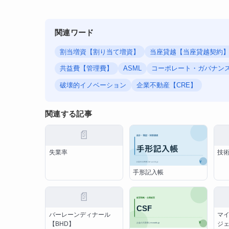
関連ワード
割当増資【割り当て増資】
当座貸越【当座貸越契約
共益費【管理費】
ASML
コーポレート・ガバナン
破壊的イノベーション
企業不動産【CRE】
関連する記事
📄
失業率
技
手形記入帳
📄
バーレーンディナール
マ
【BHD】
ジ