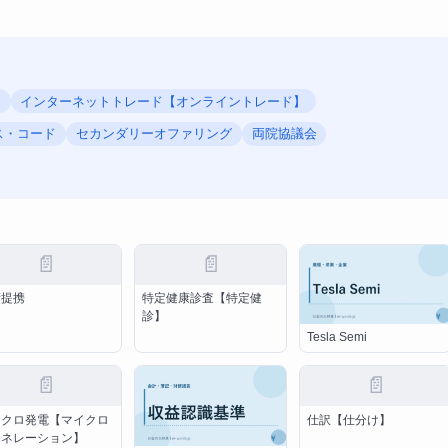
】
インターネットトレード【オンライントレード】
ス・コード
セカンダリーオファリング
両院協議会
📄
📄
術提携
特定健康診査【特定健
診】
Tesla Semi
📄
📄
イクロ発電【マイクロ
仕訳【仕分け】
ェネレーション】