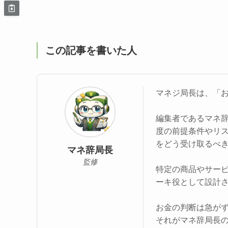
この記事を書いた人
マネジ局長は、「
編集者であるマネ
度の前提条件やリ
をどう受け取るべ
マネ辞局長
監修
特定の商品やサー
ーキ役として設計
お金の判断は急が
それがマネ辞局長