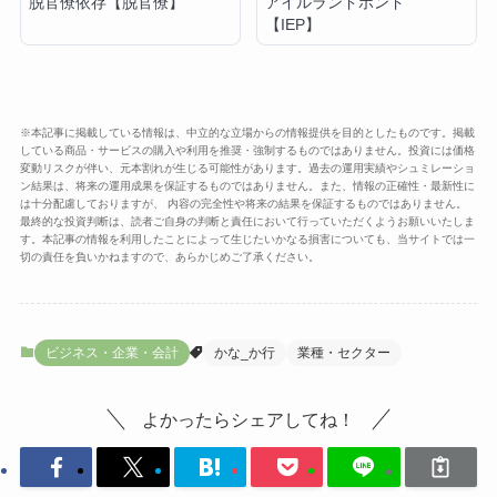
脱官僚依存【脱官僚】
アイルランドポンド
【IEP】
※本記事に掲載している情報は、中立的な立場からの情報提供を目的としたものです。掲載
している商品・サービスの購入や利用を推奨・強制するものではありません。投資には価格
変動リスクが伴い、元本割れが生じる可能性があります。過去の運用実績やシュミレーショ
ン結果は、将来の運用成果を保証するものではありません。また、情報の正確性・最新性に
は十分配慮しておりますが、 内容の完全性や将来の結果を保証するものではありません。
最終的な投資判断は、読者ご自身の判断と責任において行っていただくようお願いいたしま
す。本記事の情報を利用したことによって生じたいかなる損害についても、当サイトでは一
切の責任を負いかねますので、あらかじめご了承ください。
ビジネス・企業・会計
かな_か行
業種・セクター
よかったらシェアしてね！