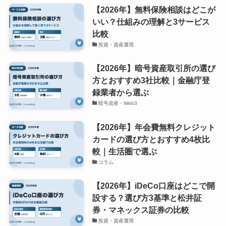
【2026年】無料保険相談はどこが
いい？仕組みの理解と3サービス
比較
投資・資産運用
【2026年】暗号資産取引所の選び
方とおすすめ3社比較｜金融庁登
録業者から選ぶ
暗号資産・Web3
【2026年】年会費無料クレジット
カードの選び方とおすすめ4枚比
較｜生活圏で選ぶ
コラム
【2026年】iDeCo口座はどこで開
設する？選び方3基準と松井証
券・マネックス証券の比較
投資・資産運用