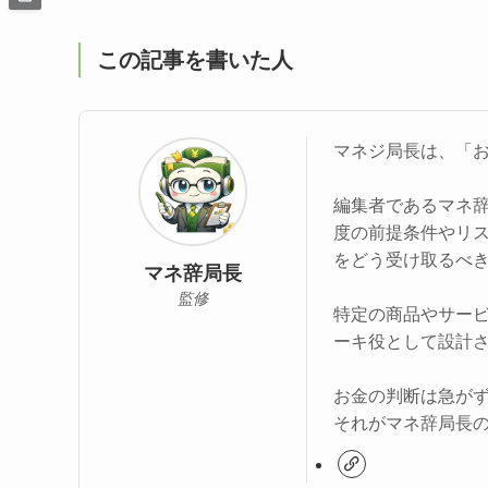
この記事を書いた人
マネジ局長は、「
編集者であるマネ
度の前提条件やリ
をどう受け取るべ
マネ辞局長
監修
特定の商品やサー
ーキ役として設計
お金の判断は急が
それがマネ辞局長