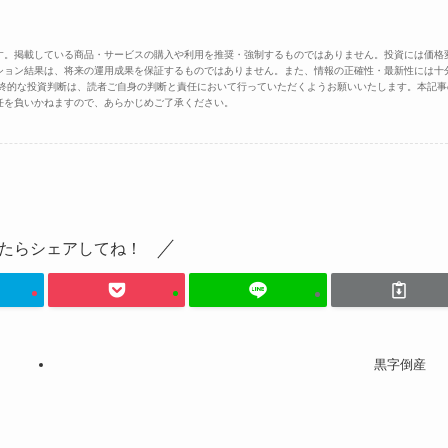
す。掲載している商品・サービスの購入や利用を推奨・強制するものではありません。投資には価格
ション結果は、将来の運用成果を保証するものではありません。また、情報の正確性・最新性には十
最終的な投資判断は、読者ご自身の判断と責任において行っていただくようお願いいたします。本記事
任を負いかねますので、あらかじめご了承ください。
たらシェアしてね！
黒字倒産