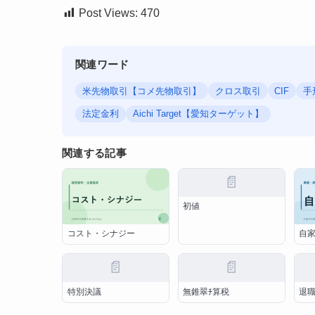
Post Views:
470
関連ワード
米先物取引【コメ先物取引】
クロス取引
CIF
手
法定金利
Aichi Target【愛知ターゲット】
関連する記事
📄
初値
コスト・シナジー
自
📄
📄
特別決議
無錐翠ﾁ算税
退