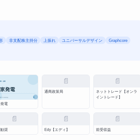
形
非支配株主持分
上振れ
ユニバーサルデザイン
Graphcore
📄
📄
通商政策局
ネットトレード【オンラ
イントレード】
家発電
📄
📄
📄
職勧奨
Edy【エディ】
前受収益