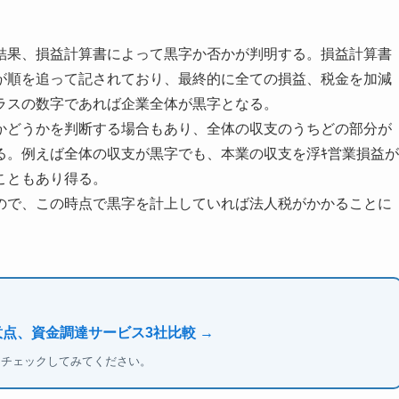
結果、損益計算書によって黒字か否かが判明する。損益計算書
が順を追って記されており、最終的に全ての損益、税金を加減
ラスの数字であれば企業全体が黒字となる。
かどうかを判断する場合もあり、全体の収支のうちどの部分が
る。例えば全体の収支が黒字でも、本業の収支を浮ｷ営業損益が
こともあり得る。
ので、この時点で黒字を計上していれば法人税がかかることに
意点、資金調達サービス3社比較 →
もチェックしてみてください。