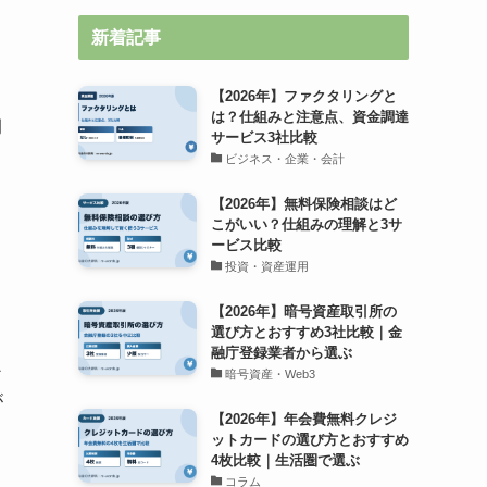
新着記事
【2026年】ファクタリングと
は？仕組みと注意点、資金調達
例
サービス3社比較
ビジネス・企業・会計
【2026年】無料保険相談はど
こがいい？仕組みの理解と3サ
ービス比較
投資・資産運用
【2026年】暗号資産取引所の
選び方とおすすめ3社比較｜金
融庁登録業者から選ぶ
か
暗号資産・Web3
が
【2026年】年会費無料クレジ
ットカードの選び方とおすすめ
4枚比較｜生活圏で選ぶ
コラム