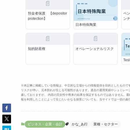
📄
預金者保護 【depositor
ベ
protection】
ン
日本特殊陶業
📄
📄
知的財産権
オペレーショナルリスク
Tesl
※本記事に掲載している情報は、中立的な立場からの情報提供を目的としたもので
リスクが伴い、元本割れが生じる可能性があります。過去の運用実績やシュミレー
慮しておりますが、 内容の完全性や将来の結果を保証するものではありません。
報を利用したことによって生じたいかなる損害についても、当サイトでは一切の責
ビジネス・企業・会計
かな_あ行
業種・セクター