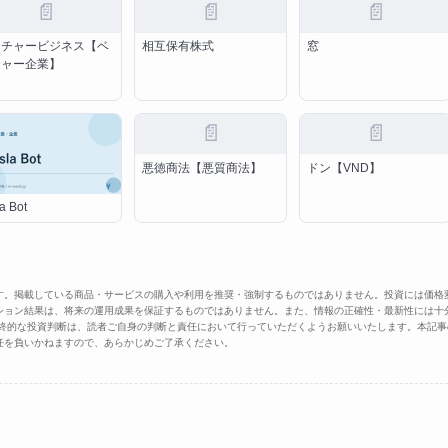
📄
📄
📄
ンチャービジネス【ベ
相互保有株式
窓
チャー企業】
📄
📄
悪徳商法【悪質商法】
ドン【VND】
a Bot
す。掲載している商品・サービスの購入や利用を推奨・強制するものではありません。投資には価格
ション結果は、将来の運用成果を保証するものではありません。また、情報の正確性・最新性には十
最終的な投資判断は、読者ご自身の判断と責任において行っていただくようお願いいたします。本記事
任を負いかねますので、あらかじめご了承ください。