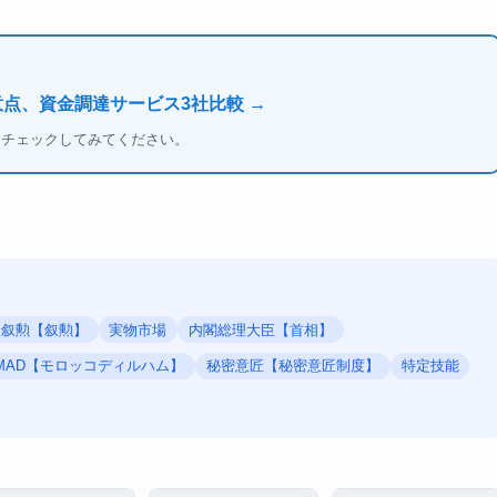
意点、資金調達サービス3社比較 →
もチェックしてみてください。
秋叙勲【叙勲】
実物市場
内閣総理大臣【首相】
MAD【モロッコディルハム】
秘密意匠【秘密意匠制度】
特定技能