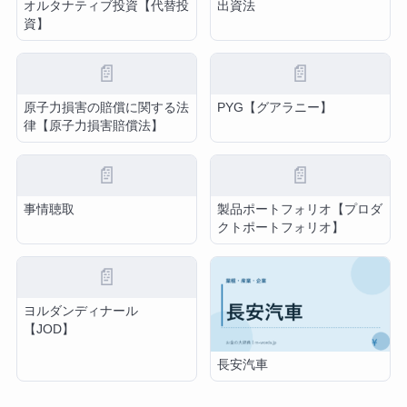
オルタナティブ投資【代替投
出資法
資】
📄
📄
原子力損害の賠償に関する法
PYG【グアラニー】
律【原子力損害賠償法】
📄
📄
事情聴取
製品ポートフォリオ【プロダ
クトポートフォリオ】
📄
ヨルダンディナール
【JOD】
長安汽車