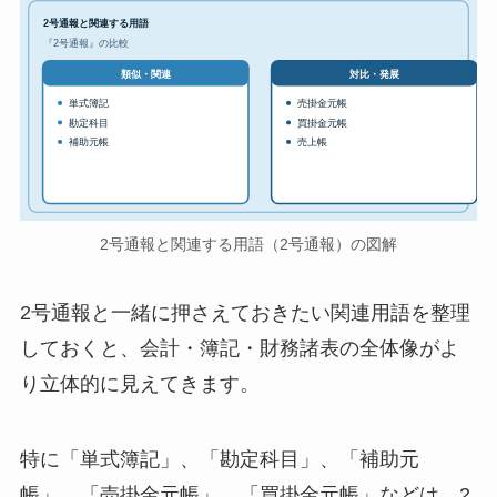
2号通報と関連する用語
『2号通報』の比較
対比・発展
類似・関連
単式簿記
売掛金元帳
勘定科目
買掛金元帳
補助元帳
売上帳
2号通報と関連する用語（2号通報）の図解
2号通報と一緒に押さえておきたい関連用語を整理
しておくと、会計・簿記・財務諸表の全体像がよ
り立体的に見えてきます。
特に「単式簿記」、「勘定科目」、「補助元
帳」、「売掛金元帳」、「買掛金元帳」などは、2