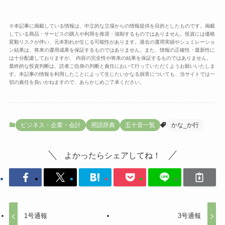
※本記事に掲載している情報は、中立的な立場からの情報提供を目的としたものです。掲載
している商品・サービスの購入や利用を推奨・強制するものではありません。投資には価格
変動リスクが伴い、元本割れが生じる可能性があります。過去の運用実績やシュミレーショ
ン結果は、将来の運用成果を保証するものではありません。また、情報の正確性・最新性に
は十分配慮しておりますが、 内容の完全性や将来の結果を保証するものではありません。
最終的な投資判断は、読者ご自身の判断と責任において行っていただくようお願いいたしま
す。本記事の情報を利用したことによって生じたいかなる損害についても、当サイトでは一
切の責任を負いかねますので、あらかじめご了承ください。
ビジネス・企業・会計
用語辞典
五十音一覧
かな_か行
よかったらシェアしてね！
1号通報
3号通報